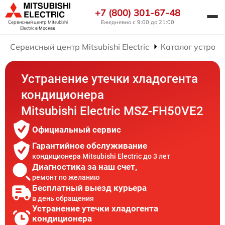
+7 (800) 301-67-48
Ежедневно с 9:00 до 21:00
Сервисный центр Mitsubishi
Electric
в Москве
Сервисный центр Mitsubishi Electric
Каталог устройс
Устранение утечки хладогента
кондиционера
Mitsubishi Electric MSZ-FH50VE2
Официальный сервис
Гарантийное обслуживание
кондиционера Mitsubishi Electric до 3 лет
Диагностика за наш счет,
ремонт по желанию
Бесплатный выезд курьера
в день обращения
Устранение утечки хладогента
кондиционера