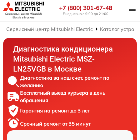
+7 (800) 301-67-48
Ежедневно с 9:00 до 21:00
Сервисный центр Mitsubishi
Electric
в Москве
Сервисный центр Mitsubishi Electric
Каталог устройс
Диагностика кондиционера
Mitsubishi Electric MSZ-
LN25VGB в Москве
Диагностика за наш счет, ремонт по
желанию
Бесплатный выезд курьера в день
обращения
Гарантия на ремонт до 3 лет
Срочный ремонт от 35 минут