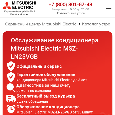
+7 (800) 301-67-48
Ежедневно с 9:00 до 21:00
Сервисный центр Mitsubishi
Позвонить
мне утром
Electric
в Москве
Сервисный центр Mitsubishi Electric
Каталог устройс
Обслуживание кондиционера
Mitsubishi Electric MSZ-
LN25VGB
Официальный сервис
Гарантийное обслуживание
кондиционера Mitsubishi Electric до 3 лет
Диагностика за наш счет,
ремонт по желанию
Бесплатный выезд курьера
в день обращения
Обслуживание кондиционера
Mitsubishi Electric MSZ-LN25VGB от 35 минут