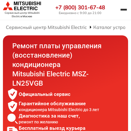
+7 (800) 301-67-48
Ежедневно с 9:00 до 21:00
Сервисный центр Mitsubishi
Electric
в Москве
Сервисный центр Mitsubishi Electric
Каталог устройс
Ремонт платы управления
(восстановление)
кондиционера
Mitsubishi Electric MSZ-
LN25VGB
Официальный сервис
Гарантийное обслуживание
кондиционера Mitsubishi Electric до 3 лет
Диагностика за наш счет,
ремонт по желанию
Бесплатный выезд курьера