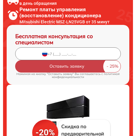
в день обращения
Ремонт платы управления
(восстановление) кондиционера
Mitsubishi Electric MSZ-LN25VGB от 35 минут
Бесплатная консультация со
специалистом
Оставить заявку
Нажимая на кнопку "Оставить заявку" Вы соглашаетесь c
политикой
конфиденциальности
Скидка по
-20%
предварительной