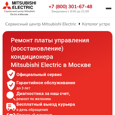
+7 (800) 301-67-48
Ежедневно с 9:00 до 21:00
Сервисный центр Mitsubishi
Electric
в Москве
Сервисный центр Mitsubishi Electric
Каталог устройс
Ремонт платы управления
(восстановление)
кондиционера
Mitsubishi Electric в Москве
Официальный сервис
Гарантийное обслуживание
до 3 лет
Диагностика за наш счет,
ремонт по желанию
Бесплатный выезд курьера
в день обращения
Срочный ремонт