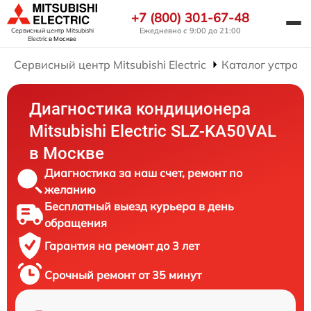
+7 (800) 301-67-48
Ежедневно с 9:00 до 21:00
Сервисный центр Mitsubishi
Electric
в Москве
Сервисный центр Mitsubishi Electric
Каталог устройс
Диагностика кондиционера
Mitsubishi Electric SLZ-KA50VAL
в Москве
Диагностика за наш счет, ремонт по
желанию
Бесплатный выезд курьера в день
обращения
Гарантия на ремонт до 3 лет
Срочный ремонт от 35 минут