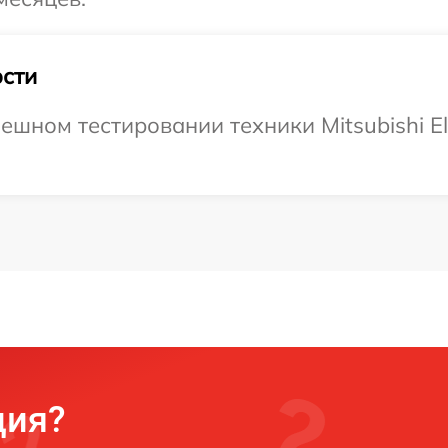
сти
шном тестировании техники Mitsubishi Elec
ция?