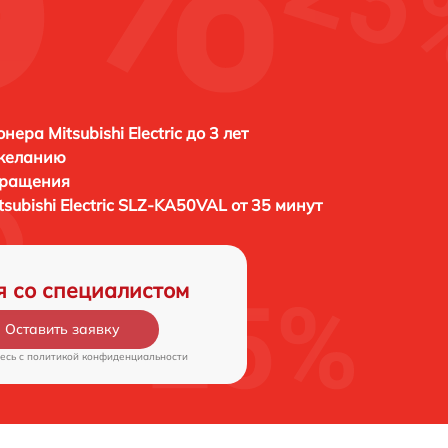
ера Mitsubishi Electric до 3 лет
 желанию
бращения
tsubishi Electric SLZ-KA50VAL от 35 минут
я со специалистом
Оставить заявку
есь c
политикой конфиденциальности