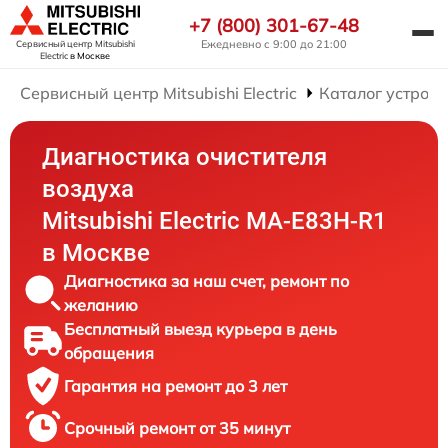
+7 (800) 301-67-48
Ежедневно с 9:00 до 21:00
Сервисный центр Mitsubishi
Electric
в Москве
Сервисный центр Mitsubishi Electric
Каталог устройс
Диагностика очистителя
воздуха
Mitsubishi Electric MA-E83H-R1
в Москве
Диагностика за наш счет, ремонт по
желанию
Бесплатный выезд курьера в день
обращения
Гарантия на ремонт до 3 лет
Срочный ремонт от 35 минут