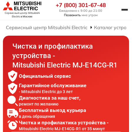
+7 (800) 301-67-48
Ежедневно с 9:00 до 21:00
Сервисный центр Mitsubishi
Позвонить
мне утром
Electric
в Москве
Сервисный центр Mitsubishi Electric
Каталог устройс
Чистка и профилактика
устройства -
Mitsubishi Electric MJ-E14CG-R1
Официальный сервис
Гарантийное обслуживание
- Mitsubishi Electric до 3 лет
Диагностика за наш счет,
ремонт по желанию
Бесплатный выезд курьера
в день обращения
Чистка и профилактика устройства -
Mitsubishi Electric MJ-E14CG-R1 от 35 минут