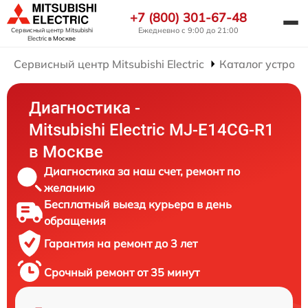
+7 (800) 301-67-48
Ежедневно с 9:00 до 21:00
Сервисный центр Mitsubishi
Electric
в Москве
Сервисный центр Mitsubishi Electric
Каталог устройс
Диагностика -
Mitsubishi Electric MJ-E14CG-R1
в Москве
Диагностика за наш счет, ремонт по
желанию
Бесплатный выезд курьера в день
обращения
Гарантия на ремонт до 3 лет
Срочный ремонт от 35 минут