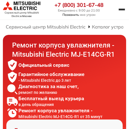
+7 (800) 301-67-48
Ежедневно с 9:00 до 21:00
Сервисный центр Mitsubishi
Позвонить
мне утром
Electric
в Москве
Сервисный центр Mitsubishi Electric
Каталог устройс
Ремонт корпуса увлажнителя -
Mitsubishi Electric MJ-E14CG-R1
Официальный сервис
Гарантийное обслуживание
- Mitsubishi Electric до 3 лет
Диагностика за наш счет,
ремонт по желанию
Бесплатный выезд курьера
в день обращения
Ремонт корпуса увлажнителя -
Mitsubishi Electric MJ-E14CG-R1 от 35 минут