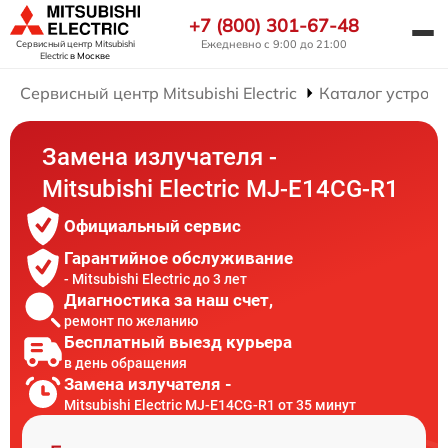
+7 (800) 301-67-48
Ежедневно с 9:00 до 21:00
Сервисный центр Mitsubishi
Electric
в Москве
Сервисный центр Mitsubishi Electric
Каталог устройс
Замена излучателя -
Mitsubishi Electric MJ-E14CG-R1
Официальный сервис
Гарантийное обслуживание
- Mitsubishi Electric до 3 лет
Диагностика за наш счет,
ремонт по желанию
Бесплатный выезд курьера
в день обращения
Замена излучателя -
Mitsubishi Electric MJ-E14CG-R1 от 35 минут