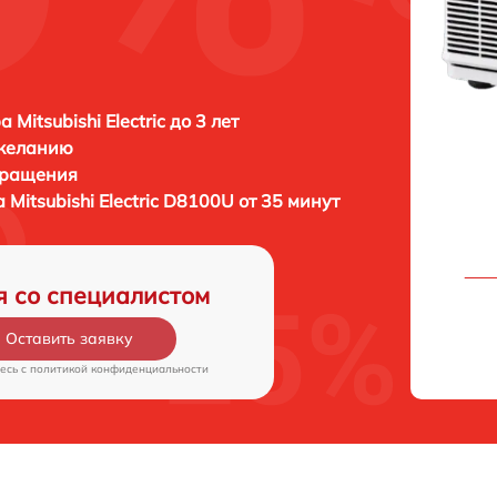
 Mitsubishi Electric до 3 лет
 желанию
бращения
а
Mitsubishi Electric D8100U от 35 минут
я со специалистом
Оставить заявку
есь c
политикой конфиденциальности