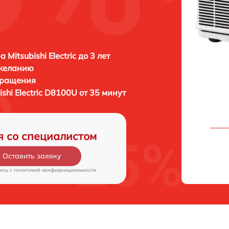
 Mitsubishi Electric до 3 лет
 желанию
бращения
ishi Electric D8100U от 35 минут
я со специалистом
Оставить заявку
есь c
политикой конфиденциальности