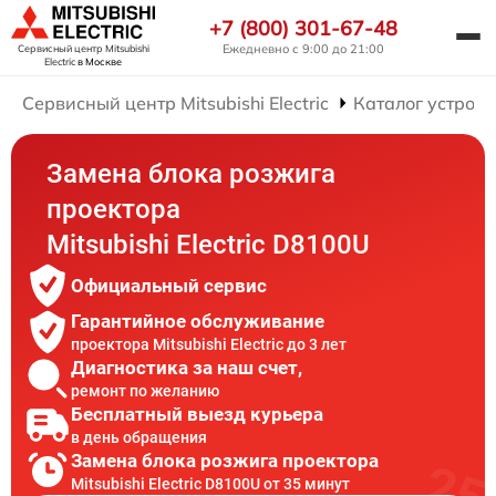
+7 (800) 301-67-48
Ежедневно с 9:00 до 21:00
Сервисный центр Mitsubishi
Electric
в Москве
Сервисный центр Mitsubishi Electric
Каталог устройс
Замена блока розжига
проектора
Mitsubishi Electric D8100U
Официальный сервис
Гарантийное обслуживание
проектора Mitsubishi Electric до 3 лет
Диагностика за наш счет,
ремонт по желанию
Бесплатный выезд курьера
в день обращения
Замена блока розжига проектора
Mitsubishi Electric D8100U от 35 минут