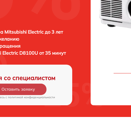
 Mitsubishi Electric до 3 лет
 желанию
бращения
i Electric D8100U от 35 минут
я со специалистом
Оставить заявку
есь c
политикой конфиденциальности