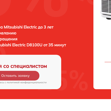
 Mitsubishi Electric до 3 лет
 желанию
бращения
subishi Electric D8100U от 35 минут
я со специалистом
Оставить заявку
есь c
политикой конфиденциальности