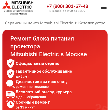
+7 (800) 301-67-48
Ежедневно с 9:00 до 21:00
Сервисный центр Mitsubishi
Electric
в Москве
Сервисный центр Mitsubishi Electric
Каталог устройс
Ремонт блока питания
проектора
Mitsubishi Electric в Москве
Официальный сервис
Гарантийное обслуживание
до 3 лет
Диагностика за наш счет,
ремонт по желанию
Бесплатный выезд курьера
в день обращения
Срочный ремонт
от 35 минут