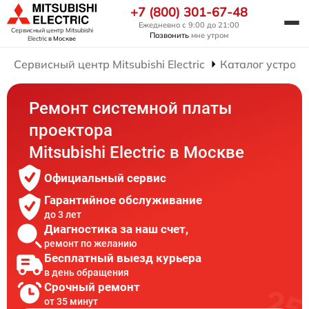
+7 (800) 301-67-48
Ежедневно с 9:00 до 21:00
Сервисный центр Mitsubishi
Позвонить
мне утром
Electric
в Москве
Сервисный центр Mitsubishi Electric
Каталог устройс
Ремонт системной платы
проектора
Mitsubishi Electric в Москве
Официальный сервис
Гарантийное обслуживание
до 3 лет
Диагностика за наш счет,
ремонт по желанию
Бесплатный выезд курьера
в день обращения
Срочный ремонт
от 35 минут