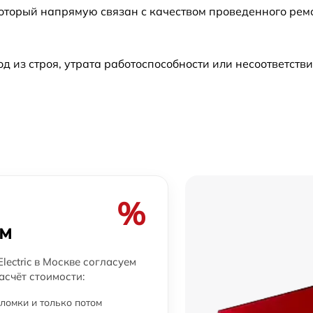
который напрямую связан с качеством проведенного ре
из строя, утрата работоспособности или несоответств
%
ем
lectric в Москве согласуем
асчёт стоимости:
ломки и только потом