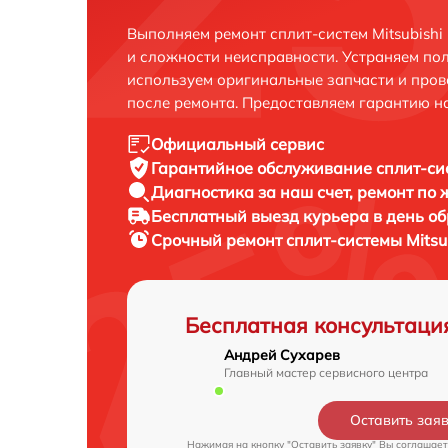
Выполняем ремонт сплит-систем Mitsubishi 
и сложности неисправности. Устраняем по
используем оригинальные запчасти и пров
после ремонта. Предоставляем гарантию н
Официальный сервис
Гарантийное обслуживание
сплит-сис
Диагностика за наш счет,
ремонт по
Бесплатный выезд курьера
в день о
Срочный ремонт
сплит-системы Mitsub
Бесплатная консультаци
Андрей Сухарев
Главный мастер сервисного центра
Оставить зая
Нажимая на кнопку "Оставить заявку" Вы соглашает