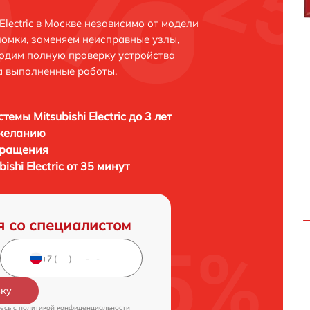
Electric в Москве независимо от модели
ломки, заменяем неисправные узлы,
одим полную проверку устройства
а выполненные работы.
темы Mitsubishi Electric до 3 лет
 желанию
бращения
ishi Electric от 35 минут
я со специалистом
вку
есь c
политикой конфиденциальности